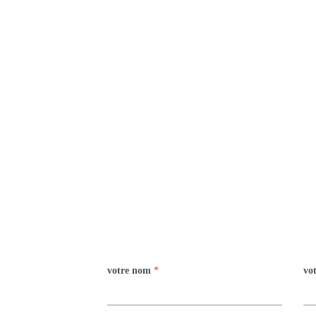
votre nom
*
vo