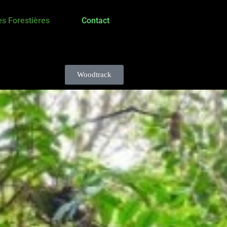
s Forestières
Contact
Woodtrack